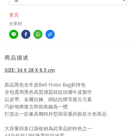
售完
分享到
商品描述
SIZE: 34 X 28 X 8.5 cm
新品黑色全牛皮Belt Hobo Bag斜挎包
全包選用黑色高質感荔枝紋頭層牛皮製作
以皮帶、金屬拉鍊、綁結拉牌等復古元素
巧妙地將復古和前衛融為一體
打造出一款兼具獨特外型與容量的新款大包單品
大容量與多口袋收納為此單品的特色之一
A4文件與13吋筆電皆可放置