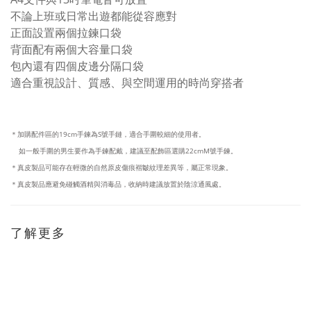
不論上班或日常出遊都能從容應對
正面設置兩個拉鍊口袋
背面配有兩個大容量口袋
包內還有四個皮邊分隔口袋
適合重視設計、質感、與空間運用的時尚穿搭者
＊加購配件區的19cm手鍊為S號手鏈，適合手圍較細的使用者
。
如一般手圍的男生要作為手鍊配戴，建議至配飾區選購22cmM號手鍊
。
＊真皮製品可能存在輕微的自然原皮傷痕褶皺紋理差異等，
屬正常現象。
＊真皮製品應避免碰觸酒精與消毒品，
收納時建議
放置於陰涼通風處。
了解更多