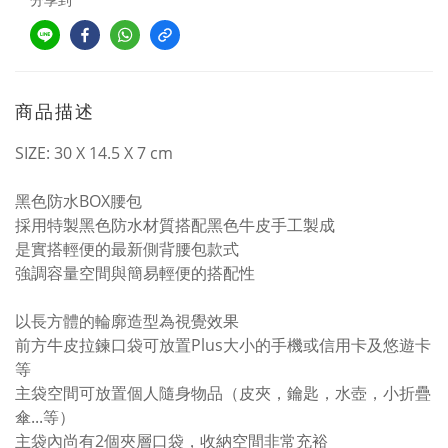
商品描述
SIZE: 30 X 14.5 X 7 cm
黑色防水BOX腰包
採用特製黑色防水材質搭配黑色牛皮手工製成
是實搭輕便的最新側背腰包款式
強調容量空間與簡易輕便的搭配性
以長方體的輪廓造型為視覺效果
前方牛皮拉鍊口袋可放置Plus大小的手機或信用卡及悠遊卡
等
主袋空間可放置個人隨身物品（皮夾，鑰匙，水壺，小折疊
傘...等）
主袋內尚有2個夾層口袋，收納空間非常充裕