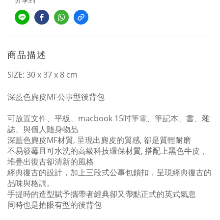
商品描述
SIZE: 30 x 37 x 8 cm
深藍色麂皮MF公事型後背包
可放置文件、
平板、macbook 15吋筆電、筆記本、書、雜
誌、與個人隨身物品
深藍色麂皮MF材質, 呈現出麂皮的質感, 卻是質輕耐磨
不易發霉且可水洗的高級科技環保材質, 搭配上黑色牛皮，
堆疊出復古卻清新的風格
經典復古的設計，加上三段式公事包鎖扣，呈現經典復古的
品味與格調。
手提時的造型賦予攜帶者經典卻又帶點正式的英式氣息
同時也是搶眼有型的後背包