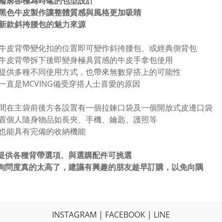
輪廓卻極為時髦的包型設計
黑色牛皮製作讓整體質感與風格更加吸睛
新款斜挎腰包的魅力來源
牛皮背帶變化扣的位置即可變作斜挎腰包、或經典側背包
牛皮背帶拆下後即變身極具質感的牛皮手拿包使用
提供多種不同使用方式，也帶來無數穿搭上的可能性
一直是MCVING備受穿搭人士喜愛的原因
間在主袋前後方各設置有一個拉鍊口袋及一個開放式皮邊口袋
置個人隨身物品如長夾、手機、鑰匙、護照等
也能具有完備的收納機能
提供各種背帶選項、與選購配件可挑選
於詢問度真的太高了，建議有興趣的朋友趁早訂購，以免向隅
INSTAGRAM
|
FACEBOOK
|
LINE