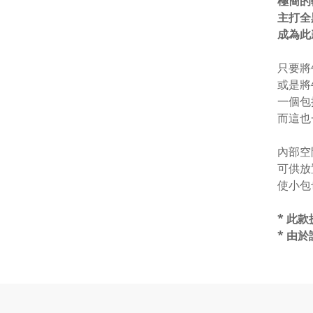
極簡的
主打全
成為此
只要將
或是將
一個包
而這也
內部空
可供放
使小包
*
此款
* 由