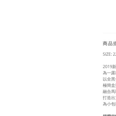
商品
SIZE: 2
2019
為一露
以全黑
極簡盒
融合馬
打造出
為小包