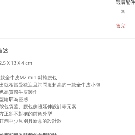
選購配件
售完
描述
2.5 X 13 X 4 cm
新款全牛皮M2 mini斜挎腰包
出就相當受歡迎且詢問度超高的一款全牛皮小包
色高質感牛皮製作
型輪廓為靈感
鞍包袋蓋、腰包側邊延伸設計等元素
方正卻不對稱的前衛外型
狂潮中少見別具新意的設計款