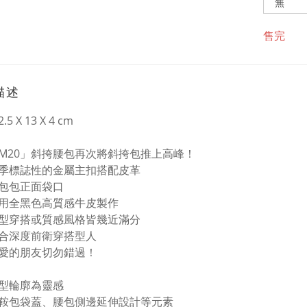
售完
描述
2.5 X 13 X 4 cm
M20」斜挎腰包再次將斜挎包推上高峰！
季標誌性的金屬主扣搭配皮革
包包正面袋口
用全黑色高質感牛皮製作
型穿搭或質感風格皆幾近滿分
合深度前衛穿搭型人
愛的朋友切勿錯過！
型輪廓為靈感
鞍包袋蓋、腰包側邊延伸設計等元素