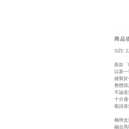
商品
SIZE: 2
新款「
以新一
縫製於
整體採
不論造
十分適
敬請喜
極簡盒
融合馬