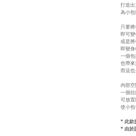
打造出
為小包
只要將
即可變
或是將
即變身
一個包
也帶來
而這也
內部空
一個拉
可放置
使小包
*
此款
* 由