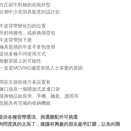
方正卻不對稱的前衛外型
狂潮中少見別具新意的設計款
牛皮背帶變化扣的位置
作斜挎腰包、或經典側背包
牛皮背帶拆下後
極具質感的牛皮手拿包使用
提供多種不同使用方式
無數穿搭上的可能性
一直是MCVING備受穿搭人士喜愛的原因
間在主袋前後方各設置有
鍊口袋及一個開放式皮邊口袋
隨身物品如長夾、手機、鑰匙、護照等
也能具有完備的收納機能
提供各種背帶選項、與選購配件可挑選
於詢問度真的太高了，
建議有興趣的朋友趁早訂購，以免向隅