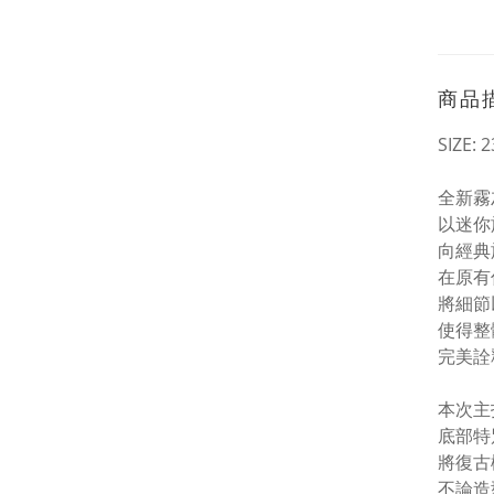
商品
SIZE: 2
全新霧灰色
以迷你
向經典
在原有
將細節
使得整
完美詮
本次主
底部特
將復古
不論造