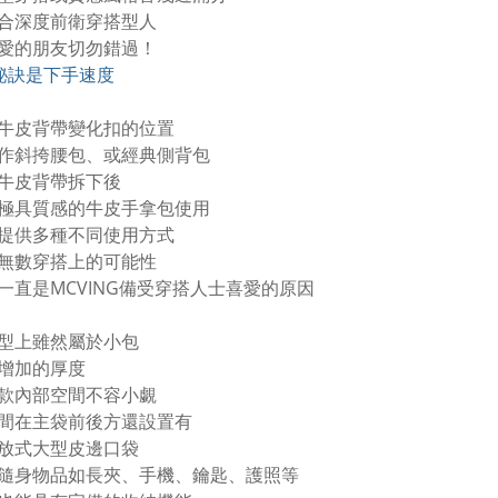
合深度前衛穿搭型人
愛的朋友切勿錯過！
秘訣是下手速度
牛皮背帶變化扣的位置
作斜挎腰包、或經典側背包
牛皮背帶拆下後
極具質感的牛皮手拿包使用
提供多種不同使用方式
無數穿搭上的可能性
一直是MCVING備受穿搭人士喜愛的原因
型上雖然屬於小包
增加的厚度
款內部空間不容小覷
間在主袋前後方還設置有
放式大型皮邊口袋
隨身物品如長夾、手機、鑰匙、護照等