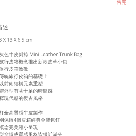
售完
描述
3 X 13 X 6.5 cm
牛皮斜挎 Mini Leather Trunk Bag
旅行皮箱概念推出新款皮革小包
旅行皮箱致敬
傳統旅行皮箱的基礎上
以前衛結構元素重塑
體外型有著十足的時髦感
釋現代感的復古風格
打全高質感牛皮製作
別保留4個皮箱經典金屬鉚釘
概念完美縮小呈現
型穿搭或質感風格皆幾近滿分