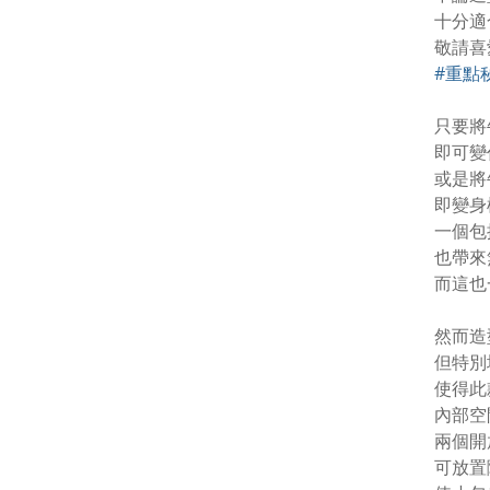
十分適
敬請喜
#重點
只要將
即可變
或是將
即變身
一個包
也帶來
而這也
然而造
但特別
使得此
內部空
兩個開
可放置