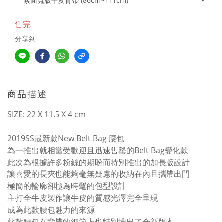
售完
分享到
商品描述
SIZE: 22 X 11.5 X 4 cm
2019SS最新款New Belt Bag 腰包
為一推出就相當受歡迎且迅速售罄的Belt Bag變化款
此次為根據許多粉絲的期盼而特別推出的加長版設計
讓喜愛的長夾也能夠毫無疑慮的收納在內且攜帶出門
極簡的輪廓卻極為時髦的包型設計
主打全牛皮製作讓牛皮的質感光澤完全呈現
成為此款腰包魅力的來源
此款腰包在背帶的細節上也特別推出了全新版本