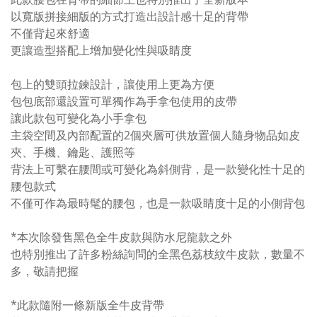
以寬版拼接細版的方式打造出設計感十足的背帶
不僅背起來舒適
更讓造型搭配上增加變化性與吸睛度
包上的雙頭拉鍊設計，讓使用上更為方便
包包底部還設置可單獨作為手拿包使用的皮帶
讓此款包可變化為小手拿包
主袋空間及內部配置的2個夾層可供放置個人隨身物品如皮
夾、手機、鑰匙、護照等
背法上可繫在腰間或可變化為斜側背，是一款變化性十足的
腰包款式
不僅可作為最時髦的腰包，也是一款吸睛度十足的小側背包
*本次除發售黑色全牛皮款與防水尼龍款之外
也特別推出了許多粉絲詢問的全黑色荔枝紋牛皮款，數量不
多，敬請把握
*此款隨附一條新版全牛皮背帶