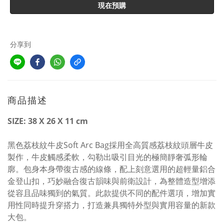
現在預購
分享到
商品描述
SIZE: 38 X 26 X 11 cm
黑色荔枝紋牛皮Soft Arc Bag採用全高質感荔枝紋頭層牛皮
製作，牛皮觸感柔軟，勾勒出吸引目光的極簡靜奢弧形輪
廓。包身本身帶復古感的線條，配上刻意選用的超輕量鋁合
金登山扣，巧妙融合復古韻味與前衛設計，為整體造型增添
從容且品味獨到的氣質。此款提供不同的配件選項，增加實
用性同時提升穿搭力，打造兼具獨特外型與實用容量的新款
大包。