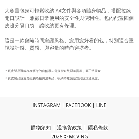
大容量包身可輕鬆收納 A4文件與各項隨身物品，搭配拉鍊
開口設計，兼顧日常使用的安全性與便利性。包內配置四個
皮邊分隔口袋，讓收納更有條理。
這是一款會隨時間愈顯風格、愈用愈好看的包，特別適合重
視設計感、質感、與容量的時尚穿搭者。
＊真皮製品可能存在輕微的自然原皮傷痕褶皺紋理差異等，
屬正常現象。
＊真皮製品應避免碰觸酒精與消毒品，
收納時建議
放置於陰涼通風處。
INSTAGRAM
|
FACEBOOK
|
LINE
|
|
購物須知
退換貨政策
隱私條款
2026 © MCVING