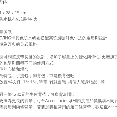
描述
41 x 28 x 15 cm
防水帆布V式書包- 大
量製做
CVING卡其色防水帆布搭配高質感咖啡色牛皮的選用與設計
極為經典的英式風格
側可調整皮帶長度的設計，增加了容量上的變化與彈性, 更增加
的包型與四種不同的使用方式
你的心情和場合
托特包，手提包，側背包，或是後背包吧
置A4文件. 13~15吋筆電. 雜誌書籍. 與個人隨身物品...等
附一條1280元的牛皮背帶，可肩背.斜背。
更換為更長的背帶，可至Accessories系列內挑選加價換購不
需要用到兩條背帶，若要加購後背用的第二條背帶，歡迎至Access