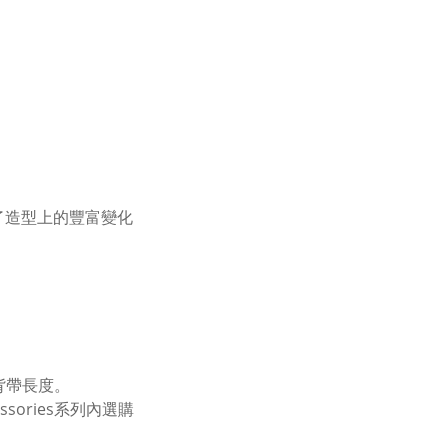
了造型上的豐富變化
同背帶長度。
ories系列內選購