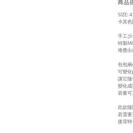
商品
SIZE: 
卡其色
手工少
特製M
堆疊出
包包兩
可變化
讓它隨
變化成
容量可放
此款隨
若
需要
後背時