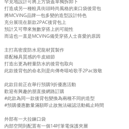
罕見地設計可將上方袋蓋單獨拆卸下
打造成另一種較具街頭時尚風格的束口袋後背包
將MCVING品牌一包多變的造型設計特色
充分展現在新款2PAC後背包上
預計又可帶來無數穿搭上的可能性
而這也一直是MCVING備受穿搭人士喜愛的原因
主打高密度防水尼龍材質製作
搭配極具質感的牛皮細節
打造出更為輕量防水的後背包取向
此款後背包的命名則是向傳奇嘻哈歌手2Pac致敬
此款目前正在舉行預購9折優惠活動
歡迎有興趣的朋直接網路訂購
#此款為同一款後背包變換為兩種不同的造型
#預購優惠數量滿額即止故無法確認活動截止時間
外部有一大拉鍊口袋
內部空間則配置有一個14吋筆電保護夾層