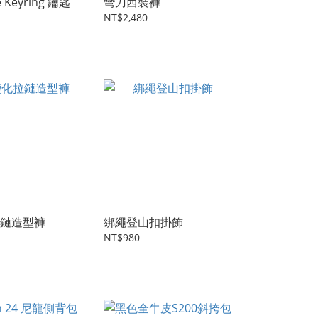
 Keyring 鑰匙
彎刀西裝褲
NT$2,480
鏈造型褲
綁繩登山扣掛飾
NT$980