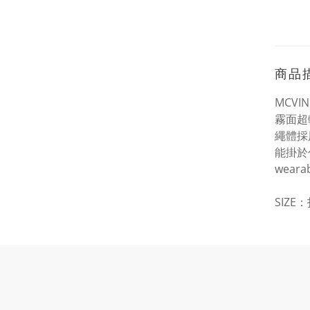
商品
MCV
霧面超輕
繩體採
能掛於
wea
SIZE