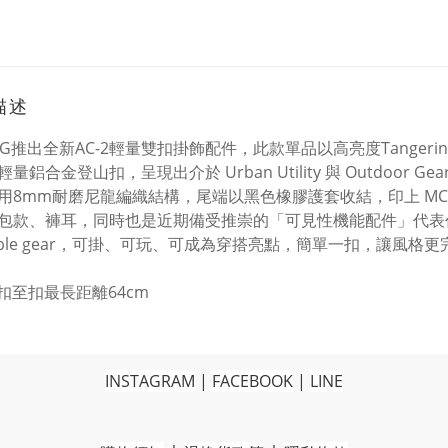
描述
ING推出全新AC-2輕量雙扣掛飾配件，此款單品以高亮度Tangeri
量鋁合金登山扣，呈現出介於 Urban Utility 與 Outdoor G
用8mm耐磨尼龍編織結構，尾端以黑色橡膠護套收結，印上 MC
包款、褲耳，同時也是近期備受推崇的「可見性機能配件」代表
rable gear，可掛、可玩、可成為穿搭亮點，簡單一扣，讓風格更
：扣至扣最長距離64cm
INSTAGRAM
|
FACEBOOK
|
LINE