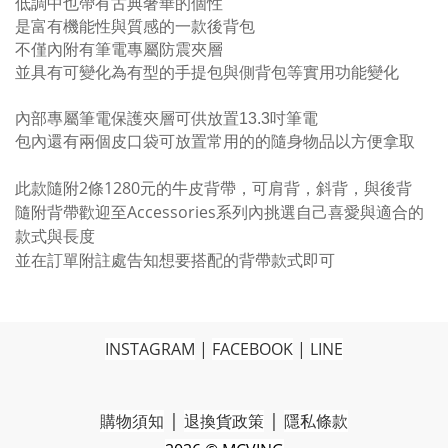
低調中也帶有古典奢華的個性
是富有機能性與質感的一款後背包
不僅內附有筆電專屬防震夾層
並具有可變化為有型的手提包與側背包等實用功能變化
內部專屬筆電保護夾層可供放置
13.3
吋筆電
包內還有兩個皮口袋可放置常用的的隨身物品以方便拿取
此款隨附2條1280元的牛皮背帶，可肩背，斜背，與
後背
隨附背帶歡迎至Accessories系列內挑選自己喜愛與適合的
款式與長度
並在訂單附註處告知想要搭配的背帶款式即可
INSTAGRAM
|
FACEBOOK
|
LINE
|
|
購物須知
退換貨政策
隱私條款