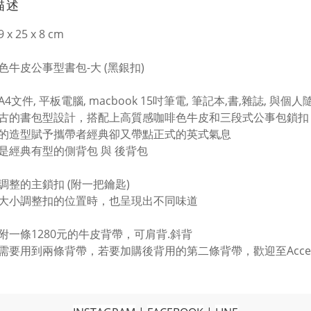
描述
39 x 25 x 8 cm
色牛皮公事型書包-大 (黑銀扣)
4文件, 平板電腦, macbook 15吋筆電, 筆記本,書,雜誌, 與個
古的書包型設計，搭配上高質感咖啡色牛皮和三段式公事包鎖扣
的造型賦予攜帶者經典卻又帶點正式的英式氣息
是經典有型的側背包 與 後背包
調整的主鎖扣 (附一把鑰匙)
大小調整扣的位置時，也呈現出不同味道
附一條1280元的牛皮背帶，可肩背.斜背
需要用到兩條背帶，若要加購後背用的第二條背帶，歡迎至Access