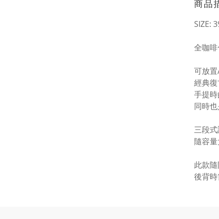
商品
SIZE: 
全咖啡
可放置A
經典復
手提時
同時也
三段式
隨容量
此款隨
後背時