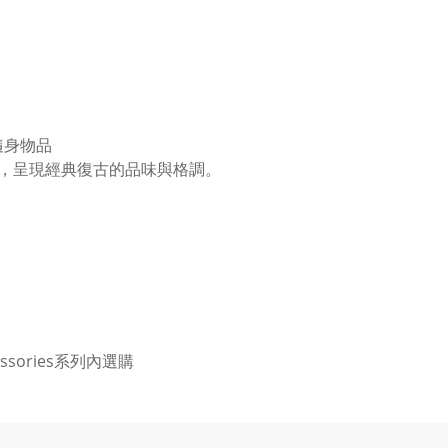
人隨身物品
，呈現經典復古的品味與格調。
ories系列內選購