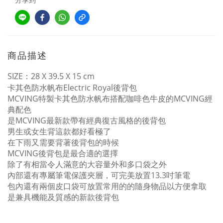
商品描述
SIZE
：28
X 39.5 X 15 cm
卡其色防水帆布Electric Royal後背包
MCVING特製卡其色防水帆布搭配咖啡色牛皮的MCVING經
典配色
是MCVING最新款帶有經典復古風格的後背包
男生或女生背這款都好看極了
在下雨又需要背著後背包的時候
MCVING後背包是最合適的選擇
除了有相當令人滿意的大容量外和多口袋之外
內部還有專屬筆電保護夾層，可完美放置
13.3
吋筆電
包內還有兩個皮口袋可放置常用的的隨身物品以方便拿取
是兼具機能及質感的新款後背包