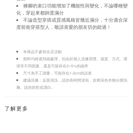
褲腳的束口功能增加了機能性與變化，不論哪種變
化，穿起來都帥度滿分
不論造型穿搭或質感風格皆幾近滿分
，
十分適合深
度前衛穿搭型人
，
敬請喜愛的朋友切勿錯過！
本商品不參與全店活動
面料均經過預縮處理，
但由於個人洗滌習慣、溫度、方式、環
境等不同因素，還是可能存在3~5%的縮率
尺寸為手工測量，可
能存在1-2cm的誤差
建議洗滌：
反面清洗，請勿長時間浸泡，並將深色衣物分開洗
滌。
請勿烘乾或漂白。
了解更多