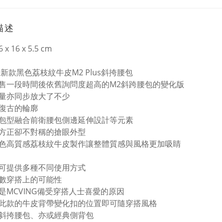
描述
6 x 16 x 5.5 cm
1全新款黑色荔枝紋牛皮M2 Plus斜挎腰包
售一段時間後依舊詢問度超高的M2斜跨腰包的變化版
量亦同步放大了不少
復古的輪廓
包型融合前衛腰包側邊延伸設計等元素
方正卻不對稱的搶眼外型
色高質感荔枝紋牛皮製作讓整體質感與風格更加吸睛
可提供多種不同使用方式
數穿搭上的可能性
是MCVING備受穿搭人士喜愛的原因
此款的牛皮背帶變化扣的位置即可隨穿搭風格
斜挎腰包、亦或經典側背包