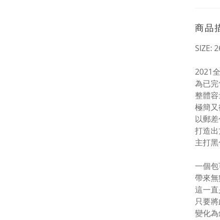
商品
SIZE: 2
202
為已完
整體容
極簡又
以郵差
打造出
主打黑
一個包
帶來無
這一直
只要將
變化為