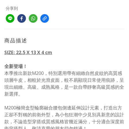
分享到
商品描述
SIZE: 22.5 X 13 X 4 cm
全新登場！
本季推出新款M200，特別選用帶有細緻自然皮紋的高質感
頭層牛皮，相較於光滑皮面，較不易顯現日常使用痕跡，呈
現出細緻、高級、成熟風格，是一款自帶靜奢高級質感的全
新選擇。
M200極簡盒型輪廓融合腰包側邊延伸設計元素，打造出方
正卻不對稱的前衛外型，為小包狂潮中少見別具新意的設計
款，不論造型穿搭或質感風格皆幾近滿分，十分適合深度前
衛穿搭型人，敬請喜愛的朋友切勿錯過！