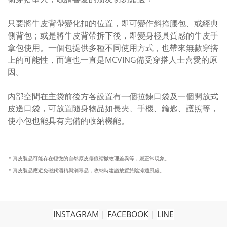
只要將牛皮背帶變化扣的位置，即可變作斜挎腰包、或經典
側背包；或是將牛皮背帶拆下後，即變身極具質感的牛皮手
拿包使用。一個包提供多種不同使用方式，也帶來無數穿搭
上的可能性，而這也一直是MCVING備受穿搭人士喜愛的原
因。
內部空間在主袋前後方各設置有一個拉鍊口袋及一個開放式
皮邊口袋，可放置隨身物品如長夾、手機、鑰匙、護照等，
使小包也能具有完備的收納機能。
＊真皮製品可能存在輕微的自然原皮傷痕褶皺紋理差異等，
屬正常現象。
＊真皮製品應避免碰觸酒精與消毒品，
收納時建議
放置於陰涼通風處。
INSTAGRAM
|
FACEBOOK
|
LINE