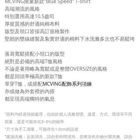
MCVING
限量新款"Blue Speed" T-shirt
高端潮流的風格
特別選用高達10.5盎司
厚挺質感的舒適純棉布料
版型及領口皆採高訂規格製作
堅韌的雙線縫製及紮實舒適的棉料下水洗滌多次也不易鬆垮
落肩寬鬆搭配小領口的版型
絕對是必備的高端T恤風格
不論是著用略為寬鬆或是整體OVERSIZE的風格
都是回頭率極高的新款T恤
單穿T恤，或搭配
MCVING配飾系列項鍊
亦或做為外套裡的內搭
都呈現高端獨特的氣息
*面料均經過預縮處理，
但由於個人洗滌習慣、溫度、方式、環境等不同
因素，還是可能存在3~5%的縮率
*尺寸為手工測量，可
能存在1-2cm的誤差
*建議洗滌：
反面清洗，請勿長時間浸泡，並將深色衣物分開洗滌。
請勿