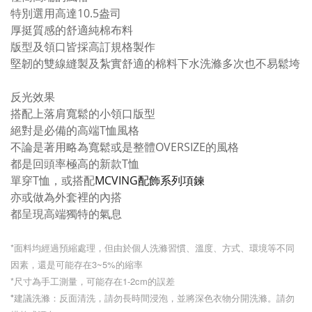
特別選用高達10.5盎司
厚挺質感的舒適純棉布料
版型及領口皆採高訂規格製作
堅韌的雙線縫製及紮實舒適的棉料下水洗滌多次也不易鬆垮
反光效果
搭配上落肩寬鬆的小領口版型
絕對是必備的高端T恤風格
不論是著用略為寬鬆或是整體OVERSIZE的風格
都是回頭率極高的新款T恤
單穿T恤，或搭配
MCVING配飾系列項鍊
亦或做為外套裡的內搭
都呈現高端獨特的氣息
*面料均經過預縮處理，
但由於個人洗滌習慣、溫度、方式、環境等不同
因素，還是可能存在3~5%的縮率
*尺寸為手工測量，可
能存在1-2cm的誤差
*建議洗滌：
反面清洗，請勿長時間浸泡，並將深色衣物分開洗滌。
請勿